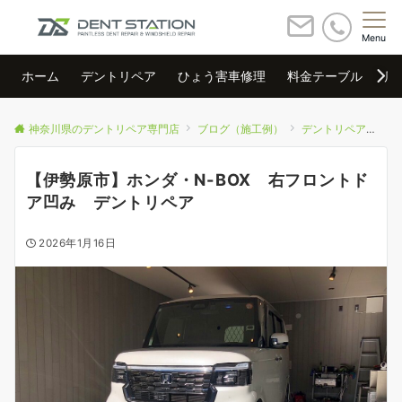
Menu
ホーム
デントリペア
ひょう害車修理
料金テーブル
店
神奈川県のデントリペア専門店
ブログ（施工例）
デントリペア
【
【伊勢原市】ホンダ・N-BOX 右フロントド
ア凹み デントリペア
2026年1月16日