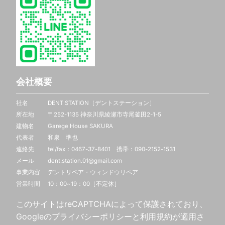
会社概要
社名 DENT STATION［デントステーション］
所在地 〒252-1135 神奈川県綾瀬市寺尾釜田2-1-5
建物名 Garege House SAKURA
代表者 和泉 準也
連絡先 tel/fax：0467-37-8401 携帯：
090-2152-1531
メール dent.station.01@gmail.com
事業内容 デントリペア・ウィンドウリペア
営業時間 10：00~19：00［不定休］
このサイトはreCAPTCHAによって保護されており、
Googleの
プライバシーポリシー
と
利用規約
が適用さ