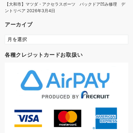
【大和市】マツダ・アクセラスポーツ バックドア凹み修理 デ
ントリペア
2026年3月4日
アーカイブ
ア
ー
カ
各種クレジットカードお取扱い
イ
ブ