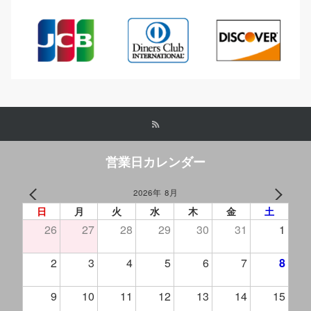
営業日カレンダー
2026年 8月
PREV
NEXT
日
月
火
水
木
金
土
26
27
28
29
30
31
1
2
3
4
5
6
7
8
9
10
11
12
13
14
15