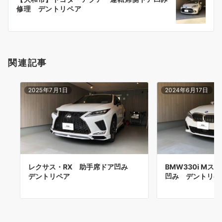
シ
修理 デントリペア
ョ
ン
関連記事
2025年7月1日
2024年6月17日
レクサス・RX 助手席ドア凹み
BMW330i M
デントリペア
凹み デントリペ