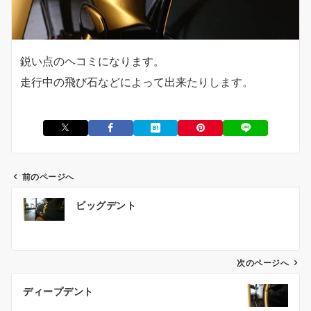
鋭い点のヘコミになります。
走行中の飛び石などによって出来たりします。
前のページへ
投
ビッグデント
稿
ナ
ビ
ゲ
次のページへ
ー
ディープデント
シ