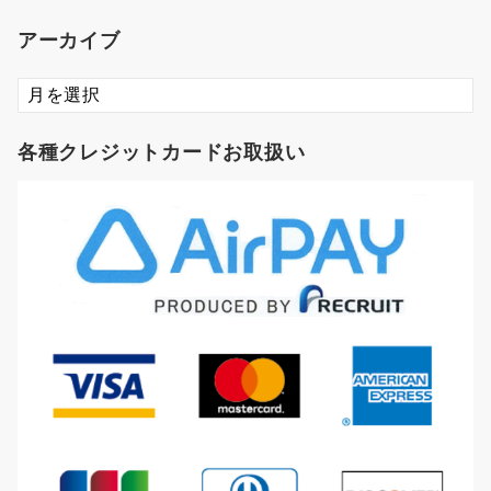
アーカイブ
ア
ー
カ
各種クレジットカードお取扱い
イ
ブ