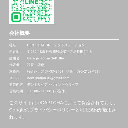
会社概要
社名 DENT STATION［デントステーション］
所在地 〒252-1135 神奈川県綾瀬市寺尾釜田2-1-5
建物名 Garege House SAKURA
代表者 和泉 準也
連絡先 tel/fax：0467-37-8401 携帯：
090-2152-1531
メール dent.station.01@gmail.com
事業内容 デントリペア・ウィンドウリペア
営業時間 10：00~19：00［不定休］
このサイトはreCAPTCHAによって保護されており、
Googleの
プライバシーポリシー
と
利用規約
が適用さ
れます。