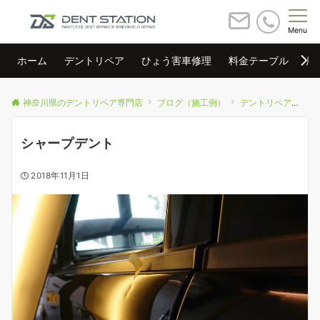
Menu
ホーム
デントリペア
ひょう害車修理
料金テーブル
店
神奈川県のデントリペア専門店
ブログ（施工例）
デントリペア
シ
シャープデント
2018年11月1日