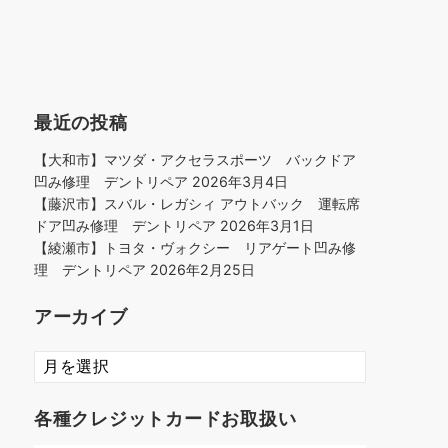
最近の投稿
【大和市】マツダ・アクセラスポーツ バックドア
凹み修理 デントリペア
2026年3月4日
【藤沢市】スバル・レガシィ アウトバック 運転席
ドア凹み修理 デントリペア
2026年3月1日
【綾瀬市】トヨタ・ヴォクシー リアゲート凹み修
理 デントリペア
2026年2月25日
アーカイブ
ア
ー
カ
各種クレジットカードお取扱い
イ
ブ