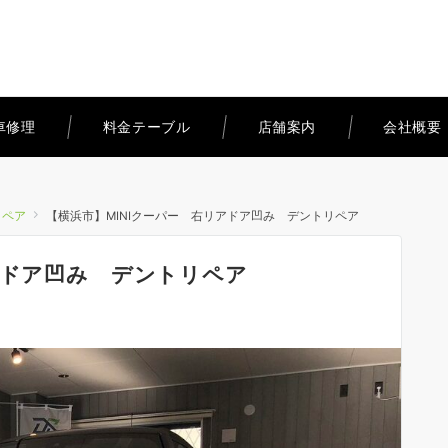
車修理
料金テーブル
店舗案内
会社概要
リペア
【横浜市】MINIクーパー 右リアドア凹み デントリペア
アドア凹み デントリペア