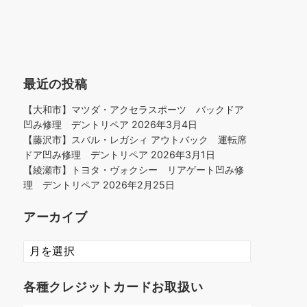
最近の投稿
【大和市】マツダ・アクセラスポーツ バックドア
凹み修理 デントリペア
2026年3月4日
【藤沢市】スバル・レガシィ アウトバック 運転席
ドア凹み修理 デントリペア
2026年3月1日
【綾瀬市】トヨタ・ヴォクシー リアゲート凹み修
理 デントリペア
2026年2月25日
アーカイブ
ア
ー
カ
各種クレジットカードお取扱い
イ
ブ