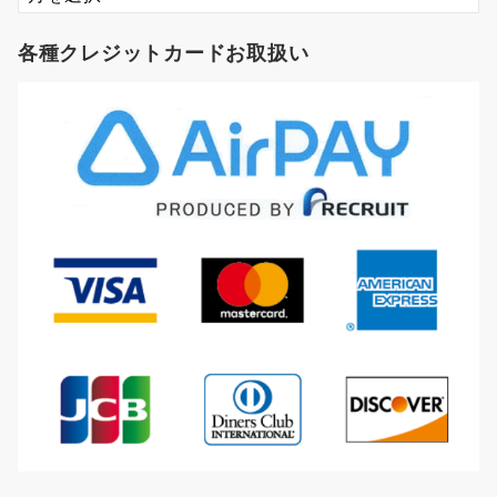
ー
カ
各種クレジットカードお取扱い
イ
ブ