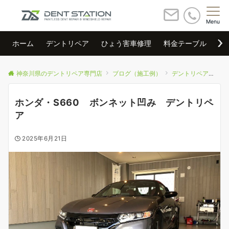
Menu
ホーム
デントリペア
ひょう害車修理
料金テーブル
店
神奈川県のデントリペア専門店
ブログ（施工例）
デントリペア
ホ
ホンダ・S660 ボンネット凹み デントリペ
ア
2025年6月21日