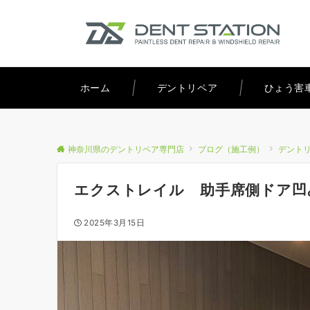
ホーム
デントリペア
ひょう害
神奈川県のデントリペア専門店
ブログ（施工例）
デント
エクストレイル 助手席側ドア凹
2025年3月15日