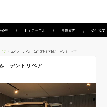
車修理
料金テーブル
店舗案内
会社概要
リペア
エクストレイル 助手席側ドア凹み デントリペア
み デントリペア