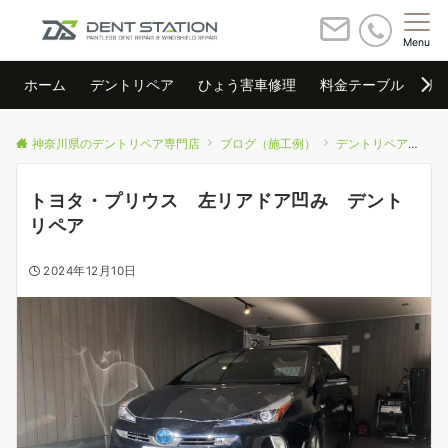
Menu
ホーム
デントリペア
ひょう害車修理
料金テーブル
店
神奈川県のデントリペア専門店
ブログ（施工例）
デントリペア
ト
トヨタ・プリウス 左リアドア凹み デント
リペア
2024年12月10日