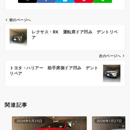
前のページへ
投
レクサス・RX 運転席ドア凹み デントリペ
稿
ア
ナ
ビ
ゲ
次のページへ
ー
トヨタ・ハリアー 助手席側ドア凹み デント
シ
リペア
ョ
ン
関連記事
2024年5月25日
2026年1月27日