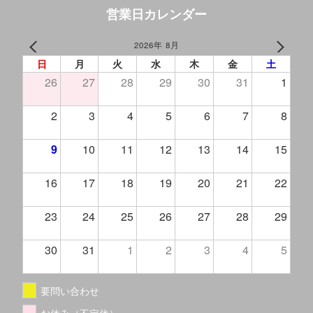
営業日カレンダー
2026年 8月
PREV
NEXT
日
月
火
水
木
金
土
26
27
28
29
30
31
1
2
3
4
5
6
7
8
9
10
11
12
13
14
15
16
17
18
19
20
21
22
23
24
25
26
27
28
29
30
31
1
2
3
4
5
要問い合わせ
お休み（不定休）