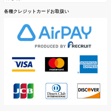
ー
カ
各種クレジットカードお取扱い
イ
ブ