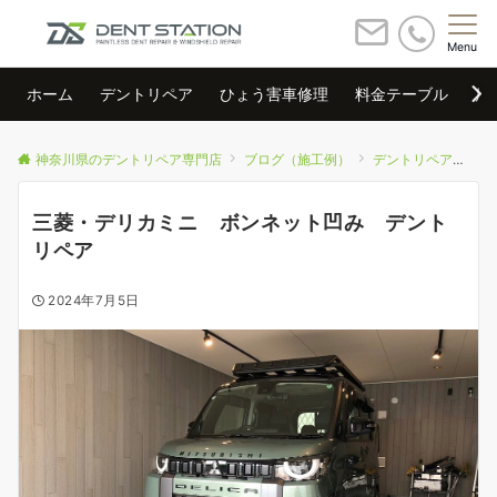
Menu
ホーム
デントリペア
ひょう害車修理
料金テーブル
店
神奈川県のデントリペア専門店
ブログ（施工例）
デントリペア
三
三菱・デリカミニ ボンネット凹み デント
リペア
2024年7月5日