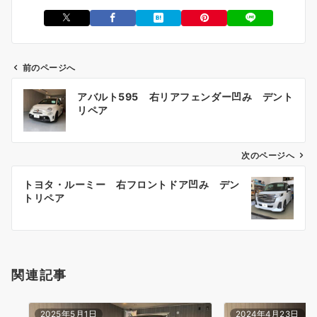
前のページへ
投
アバルト595 右リアフェンダー凹み デント
稿
リペア
ナ
ビ
ゲ
次のページへ
ー
トヨタ・ルーミー 右フロントドア凹み デン
シ
トリペア
ョ
ン
関連記事
2025年5月1日
2024年4月23日