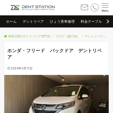
Menu
ホーム
デントリペア
ひょう害車修理
料金テーブル
店
神奈川県のデントリペア専門店
ブログ（施工例）
デントリペア
ホ
ホンダ・フリード バックドア デントリペ
ア
2024年5月11日