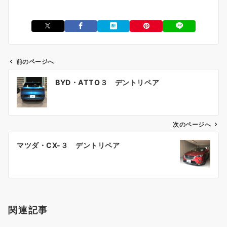
前のページへ
投
BYD・ATTO３ デントリペア
稿
ナ
ビ
ゲ
次のページへ
ー
マツダ・CX-３ デントリペア
シ
ョ
ン
関連記事