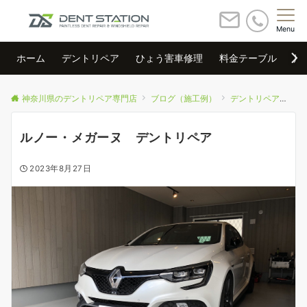
Menu
ホーム
デントリペア
ひょう害車修理
料金テーブル
店
神奈川県のデントリペア専門店
ブログ（施工例）
デントリペア
ル
ルノー・メガーヌ デントリペア
2023年8月27日